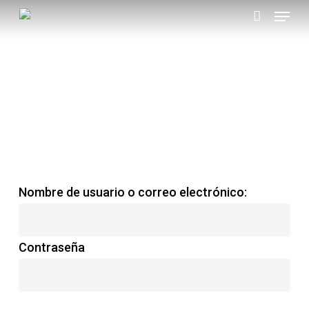
Menu
Skip
account
to
main
INICIAR SESIÓN
content
Nombre de usuario o correo electrónico:
Contraseña